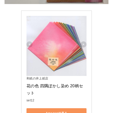
和紙の井上紙店
花の色 四隅ぼかし染め 20柄セ
ット
set12