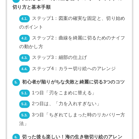
切り方と基本手順
ステップ1：図案の確実な固定と、切り始め
4.1.
のポイント
ステップ2：曲線を綺麗に切るためのナイフ
4.2.
の動かし方
ステップ3：細部の仕上げ
4.3.
ステップ4：カラー切り絵へのアレンジ
4.4.
初心者が陥りがちな失敗と綺麗に切る3つのコツ
5.
1つ目「刃をこまめに替える」
5.1.
2つ目は、「力を入れすぎない」
5.2.
3つ目「ちぎれてしまった時のリカバリー方
5.3.
法」
切った後も楽しい！海の生き物切り絵のアレン
6.