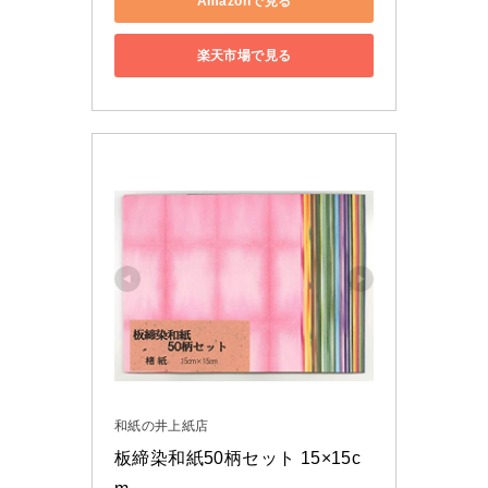
Amazonで見る
楽天市場で見る
和紙の井上紙店
板締染和紙50柄セット 15×15c