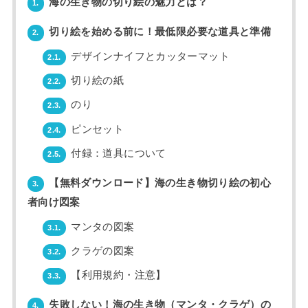
海の生き物の切り絵の魅力とは？
1.
切り絵を始める前に！最低限必要な道具と準備
2.
デザインナイフとカッターマット
2.1.
切り絵の紙
2.2.
のり
2.3.
ピンセット
2.4.
付録：道具について
2.5.
【無料ダウンロード】海の生き物切り絵の初心
3.
者向け図案
マンタの図案
3.1.
クラゲの図案
3.2.
【利用規約・注意】
3.3.
失敗しない！海の生き物（マンタ・クラゲ）の
4.