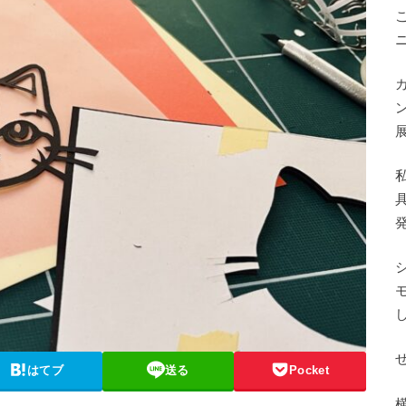
ニ
はてブ
送る
Pocket