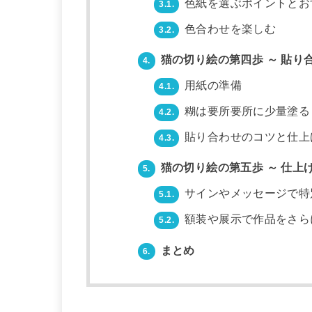
色紙を選ぶポイントとお
3.1.
色合わせを楽しむ
3.2.
猫の切り絵の第四歩 ～ 貼り
4.
用紙の準備
4.1.
糊は要所要所に少量塗る
4.2.
貼り合わせのコツと仕上
4.3.
猫の切り絵の第五歩 ～ 仕上
5.
サインやメッセージで特
5.1.
額装や展示で作品をさら
5.2.
まとめ
6.