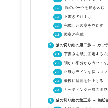
顔のパーツを描き込む
1.2.
下書きの仕上げ
1.3.
完成した図案を見直す
1.4.
図案の完成
1.5.
猫の切り絵の第二歩 ～ カッ
2.
下書きを紙に固定する方
2.1.
細かい部分からカットを
2.2.
正確なラインを保つコツ
2.3.
最後に輪郭を仕上げる
2.4.
カッティング完成の達成
2.5.
猫の切り絵の第三歩 ～ 色紙
3.