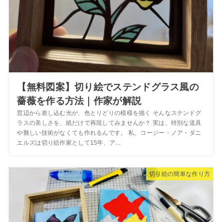
【無料図案】切り絵でステンドグラス風の
薔薇を作る方法｜作家が解説
窓辺から差し込む光が、色とりどりの模様を描く そんなステンドグ
ラスの美しさを、紙だけで再現してみませんか？ 実は、特別な道具
や難しい技術がなくても作れるんです。 私、コージー・ノア・ダニ
エルズは切り絵作家として15年、ア...
切り絵の簡単な作り方