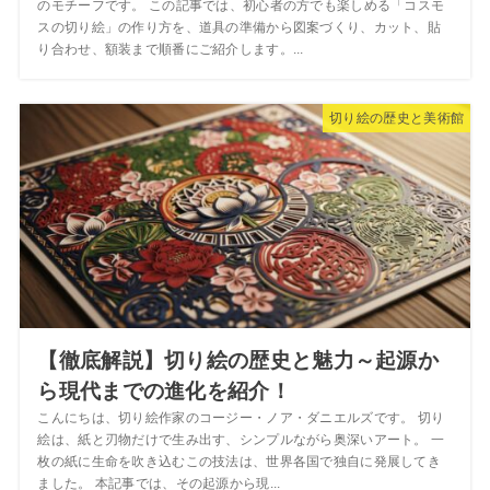
のモチーフです。 この記事では、初心者の方でも楽しめる「コスモ
スの切り絵」の作り方を、道具の準備から図案づくり、カット、貼
り合わせ、額装まで順番にご紹介します。...
切り絵の歴史と美術館
【徹底解説】切り絵の歴史と魅力～起源か
ら現代までの進化を紹介！
こんにちは、切り絵作家のコージー・ノア・ダニエルズです。 切り
絵は、紙と刃物だけで生み出す、シンプルながら奥深いアート。 一
枚の紙に生命を吹き込むこの技法は、世界各国で独自に発展してき
ました。 本記事では、その起源から現...