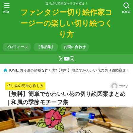
切り絵の簡単な作り方を紹介！
ファンタジー切り絵作家コ
MENU
SEARCH
ージーの楽しい切り絵つく
り方
プロフィール
【作品集】
お問い合わせ
HOME
切り絵の簡単な作り方
【無料】簡単でかわいい花の切り絵図案まと
cozy
切り絵の簡単な作り方
【無料】簡単でかわいい花の切り絵図案まとめ
｜和風の季節モチーフ集