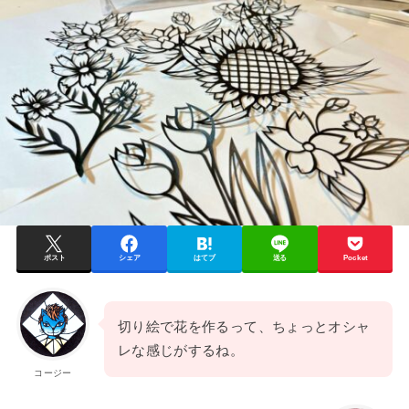
ポスト
シェア
はてブ
送る
Pocket
切り絵で花を作るって、ちょっとオシャ
レな感じがするね。
コージー