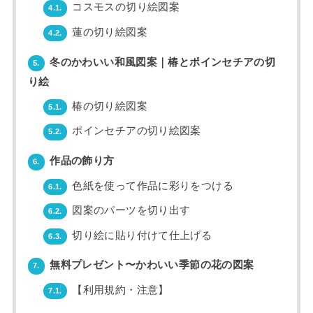
コスモスの切り絵図案
4.1.
蓮の切り絵図案
4.2.
冬のかわいい和風図案｜椿とポインセチアの切
5.
り絵
椿の切り絵図案
5.1.
ポインセチアの切り絵図案
5.2.
作品の飾り方
6.
色紙を使って作品に彩りをつける
6.1.
図案のパーツを切り出す
6.2.
切り絵に貼り付けて仕上げる
6.3.
無料プレゼント〜かわいい季節の花の図案
7.
【利用規約・注意】
7.1.