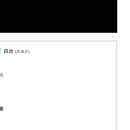
目次
[
非表示
]
る
業