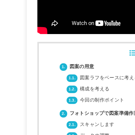
図案の用意
1.
図案ラフをベースに考え
1.1.
構成を考える
1.2.
今回の制作ポイント
1.3.
フォトショップで図案準備作
2.
スキャンします
2.1.